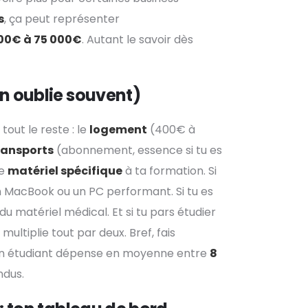
s
, ça peut représenter
000€ à 75 000€
. Autant le savoir dès
n oublie souvent)
 tout le reste : le
logement
(400€ à
ransports
(abonnement, essence si tu es
le
matériel spécifique
à ta formation. Si
 un MacBook ou un PC performant. Si tu es
du matériel médical. Et si tu pars étudier
ultiplie tout par deux. Bref, fais
 un étudiant dépense en moyenne entre
8
ndus.