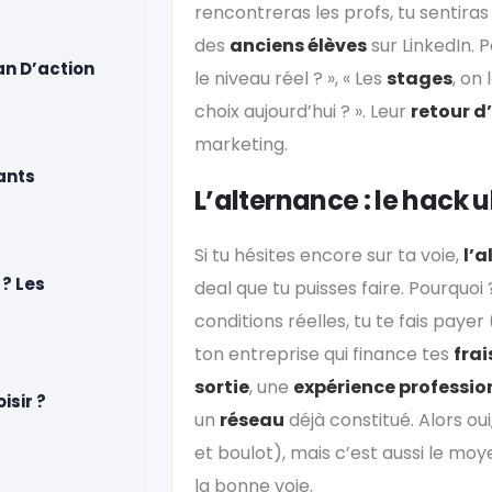
rencontreras les profs, tu sentiras
des
anciens élèves
sur LinkedIn. P
an D’action
le niveau réel ? », « Les
stages
, on
choix aujourd’hui ? ». Leur
retour d
marketing.
ants
L’alternance : le hack 
Si tu hésites encore sur ta voie,
l’
 ? Les
deal que tu puisses faire. Pourquoi
conditions réelles, tu te fais payer 
ton entreprise qui finance tes
frai
sortie
, une
expérience profession
isir ?
un
réseau
déjà constitué. Alors oui
et boulot), mais c’est aussi le moy
la bonne voie.