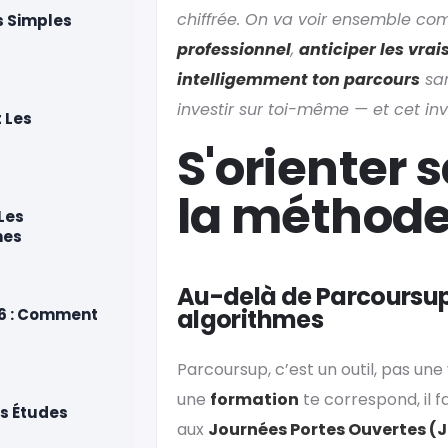
chiffrée. On va voir ensemble c
s Simples
professionnel
,
anticiper les vrai
intelligemment ton parcours
san
investir sur toi-même — et cet in
t Les
S'orienter s
la méthode
Les
nes
Au-delà de Parcoursup 
algorithmes
26 : Comment
Parcoursup, c’est un outil, pas une
une
formation
te correspond, il fa
es Études
aux
Journées Portes Ouvertes (