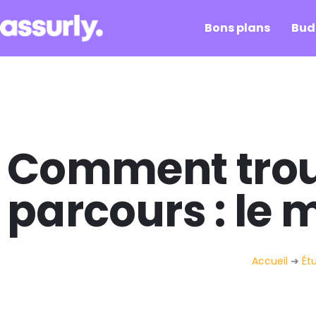
Bons plans
Bud
Comment trouv
parcours : le
Accueil
➜
Ét