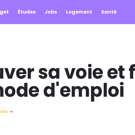
get
Études
Jobs
Logement
Santé
er sa voie et 
 mode d'emploi
udes
➜
Comment trouver sa voie et financer son parcours : le 