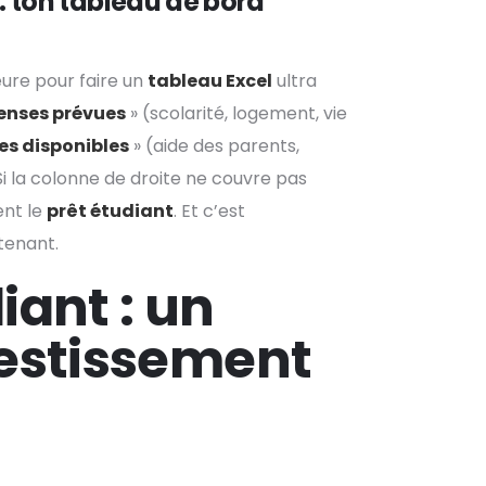
: ton tableau de bord
ure pour faire un
tableau Excel
ultra
enses prévues
» (scolarité, logement, vie
es disponibles
» (aide des parents,
Si la colonne de droite ne couvre pas
ent le
prêt étudiant
. Et c’est
tenant.
iant : un
vestissement