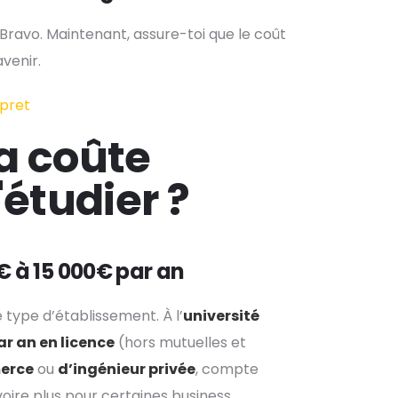
 Bravo. Maintenant, assure-toi que le coût
venir.
 pret
a coûte
étudier ?
0€ à 15 000€ par an
type d’établissement. À l’
université
ar an en licence
(hors mutuelles et
erce
ou
d’ingénieur privée
, compte
 voire plus pour certaines business